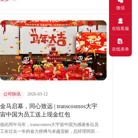
务流程外包（BPO）企业，transcosmos大宇宙是日本
和韩国最大的BPO服务商，凭借深厚服务积淀与全球
微信
化布局，为企业出海客户服务筑牢根基。
在线客服
在线表单
公司快讯
2026-03-12
金马启幕，同心致远 | transcosmos大宇
宙中国为员工送上现金红包
值此丙午马年，transcosmos大宇宙中国为感谢各位员
工在过去一年的奋力拼搏与卓越贡献，总经理冈田俊