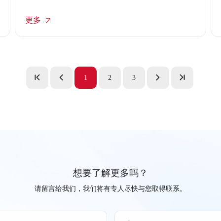
和日本健康协会联合主办的“2026年度杰出企业”大奖
中获评“健康经营优良法人2026(大型企业类)”，这是
更多
公司连续第四年获此殊荣。该奖项旨在表彰在员工健
康和生产力管理领域表现卓越，并积极响应日本地方
健康课题的相关举措、参与日本健康协会健康促进活
动的大中小型企业。
1
2
3
想要了解更多吗？
请留言给我们，我们将有专人尽快与您取得联系。