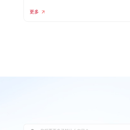
后，其再次被微软日本株式会社(以下简称“微软”)授
予微软广告合作伙伴计划“精英”合作伙伴称号。该认
更多
证计划共设三个等级——“精英”、“精选”和“合作伙
伴”，其中“精英”级为最高等级。