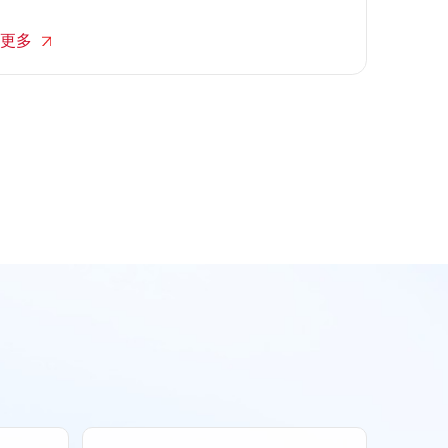
也先生特别为每一位员工送上了现金红包，以一份实
实在在的心意，向大家的辛勤付出致敬！
更多