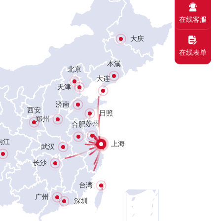
在线客服
大庆
在线表单
本溪
北京
大连
天津
济南
西安
日照
郑州
苏州
合肥
内江
上海
武汉
长沙
台湾
广州
深圳